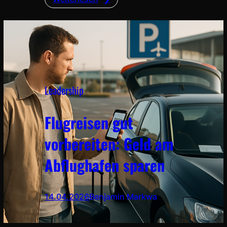
Leadership
Flugreisen gut
vorbereiten: Geld am
Abflughafen sparen
14.04.2026
Benjamin Markwa