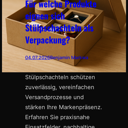
Für welche Produkte
eignen sich
Stülpschachteln als
Verpackung?
04.07.2026
Benjamin Markwa
Stülpschachteln schützen
zuverlässig, vereinfachen
Versandprozesse und
stärken Ihre Markenpräsenz.
Erfahren Sie praxisnahe
Einsatzfelder, nachhaltige