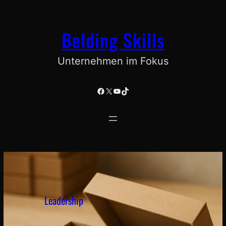
Zum
Inhalt
Belding Skills
springen
Unternehmen im Fokus
Facebook
X
YouTube
TikTok
Leadership