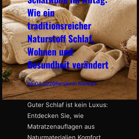
Wie ein
traditionsreicher
Naturstoff Schlaf,
Wohnen und
Gesundheit verändert
05.04.2026
Benjamin Markwa
Guter Schlaf ist kein Luxus:
Entdecken Sie, wie
Matratzenauflagen aus
Naturmaterialien Komfort,